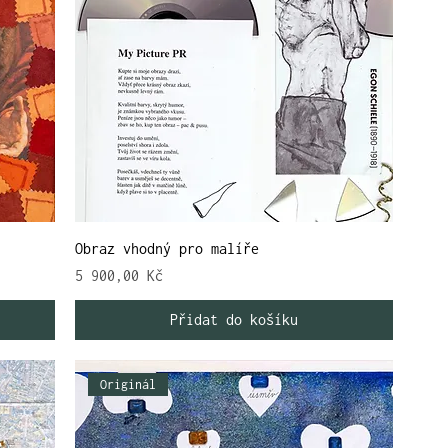
Obraz vhodný pro malíře
Cena
5 900,00 Kč
Přidat do košíku
Originál