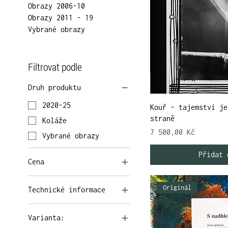
Obrazy 2006-10
Obrazy 2011 - 19
Vybrané obrazy
Filtrovat podle
Druh produktu
2020-25
Kouř - tajemství je
straně
Koláže
Cena
7 500,00 Kč
Vybrané obrazy
Přidat 
Cena
Originál
Technické informace
1 900 Kč
48 000 Kč
Originál
Varianta:
Tisk