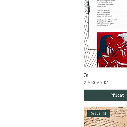
Já
Cena
2 500,00 Kč
Přidat 
Originál