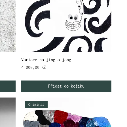
Variace na jing a jang
Cena
4 000,00 Kč
Přidat do košíku
Originál