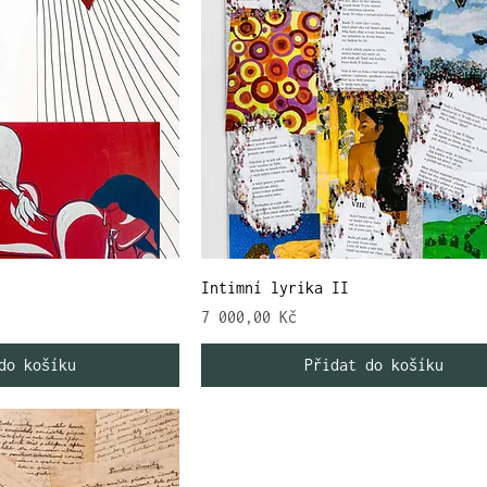
Intimní lyrika II
Cena
7 000,00 Kč
do košíku
Přidat do košíku