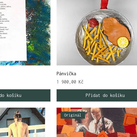
Pánvička
Cena
1 900,00 Kč
do košíku
Přidat do košíku
Originál