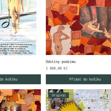
Odstíny podzimu
Cena
5 000,00 Kč
do košíku
Přidat do košíku
Originál