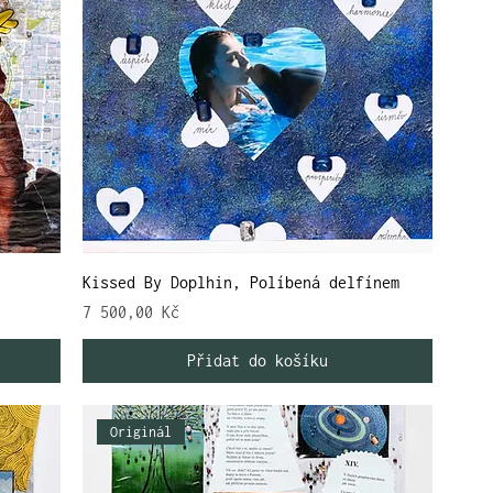
Kissed By Doplhin, Políbená delfínem
Cena
7 500,00 Kč
Přidat do košíku
Originál