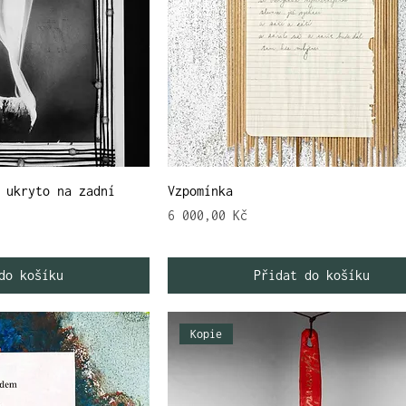
 ukryto na zadní
Vzpomínka
Cena
6 000,00 Kč
do košíku
Přidat do košíku
Kopie