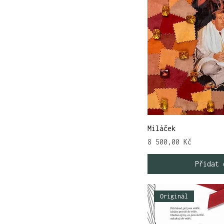
Miláček
Cena
8 500,00 Kč
Přidat 
Originál