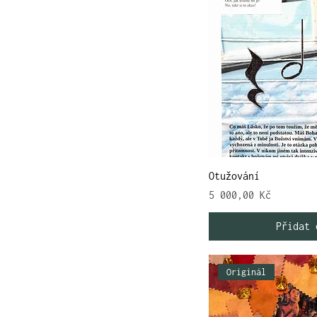
Otužování
Cena
5 000,00 Kč
Přidat 
Originál