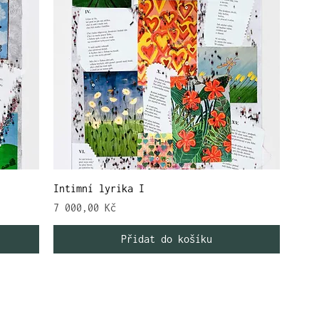
Intimní lyrika I
Cena
7 000,00 Kč
Přidat do košíku