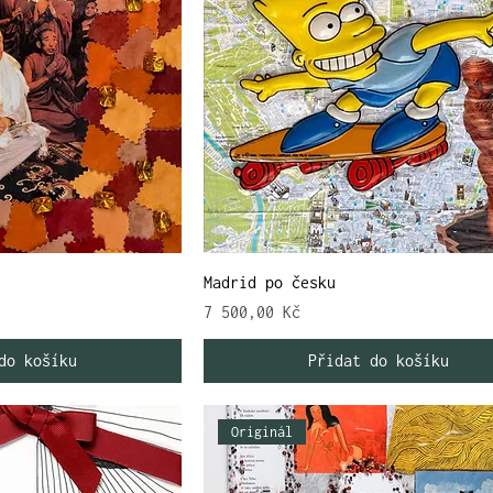
Madrid po česku
Cena
7 500,00 Kč
do košíku
Přidat do košíku
Originál