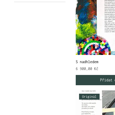
Originál
Tisk
S nadhledem
Cena
6 900,00 Kč
Přidat 
Originál