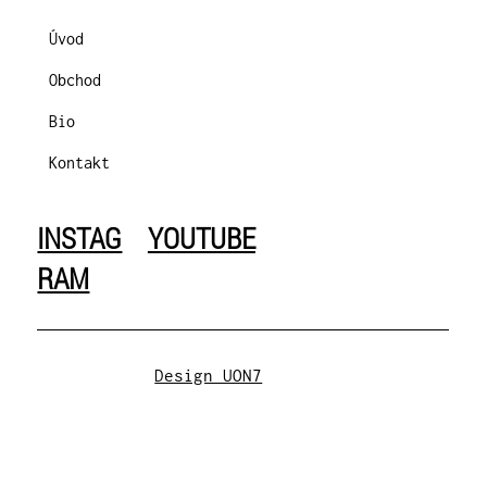
Úvod
Obchod
Bio
Kontakt
INSTAG
YOUTUBE
RAM
Design UON7
Obchodní podmínky
|
Zásady ochrany
osobních údajů
© 2025 All rights reserved.