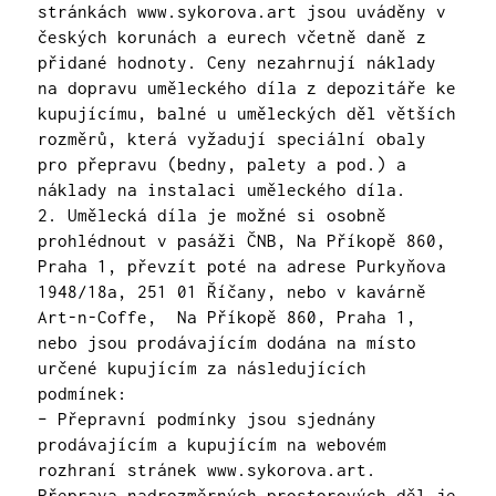
stránkách
www.sykorova.art
jsou uváděny v
českých korunách a eurech včetně daně z
přidané hodnoty. Ceny nezahrnují náklady
na dopravu uměleckého díla z depozitáře ke
kupujícímu, balné u uměleckých děl větších
rozměrů, která vyžadují speciální obaly
pro přepravu (bedny, palety a pod.) a
náklady na instalaci uměleckého díla.
2. Umělecká díla je možné si osobně
prohlédnout v pasáži ČNB, Na Příkopě 860,
Praha 1, převzít poté na adrese Purkyňova
1948/18a, 251 01 Říčany, nebo v kavárně
Art-n-Coffe, Na Příkopě 860, Praha 1,
nebo jsou prodávajícím dodána na místo
určené kupujícím za následujících
podmínek:
– Přepravní podmínky jsou sjednány
prodávajícím a kupujícím na webovém
rozhraní stránek
www.sykorova.art
.
Přeprava nadrozměrných prostorových děl je