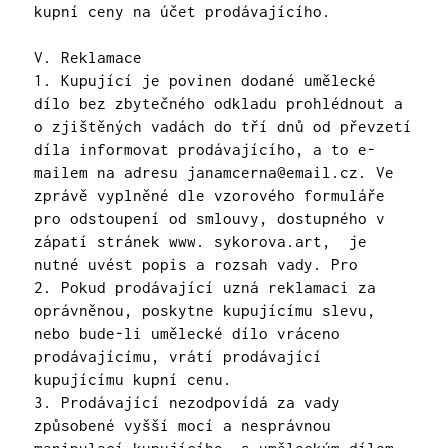
kupní ceny na účet prodávajícího.
V. Reklamace
1. Kupující je povinen dodané umělecké
dílo bez zbytečného odkladu prohlédnout a
o zjištěných vadách do tří dnů od převzetí
díla informovat prodávajícího, a to e-
mailem na adresu
janamcerna@email.cz
. Ve
zprávě vyplněné dle vzorového formuláře
pro odstoupení od smlouvy, dostupného v
zápatí stránek www.
sykorova.art
, je
nutné uvést popis a rozsah vady. Pro
2. Pokud prodávající uzná reklamaci za
oprávněnou, poskytne kupujícímu slevu,
nebo bude-li umělecké dílo vráceno
prodávajícímu, vrátí prodávající
kupujícímu kupní cenu.
3. Prodávající nezodpovídá za vady
způsobené vyšší mocí a nesprávnou
manipulací kupujícího, s uměleckým dílem.