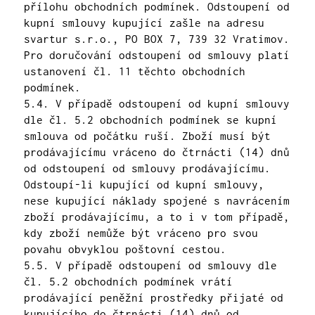
přílohu obchodních podmínek. Odstoupení od
kupní smlouvy kupující zašle na adresu
svartur s.r.o., PO BOX 7, 739 32 Vratimov.
Pro doručování odstoupení od smlouvy platí
ustanovení čl. 11 těchto obchodních
podmínek.
5.4. V případě odstoupení od kupní smlouvy
dle čl. 5.2 obchodních podmínek se kupní
smlouva od počátku ruší. Zboží musí být
prodávajícímu vráceno do čtrnácti (14) dnů
od odstoupení od smlouvy prodávajícímu.
Odstoupí-li kupující od kupní smlouvy,
nese kupující náklady spojené s navrácením
zboží prodávajícímu, a to i v tom případě,
kdy zboží nemůže být vráceno pro svou
povahu obvyklou poštovní cestou.
5.5. V případě odstoupení od smlouvy dle
čl. 5.2 obchodních podmínek vrátí
prodávající peněžní prostředky přijaté od
kupujícího do čtrnácti (14) dnů od