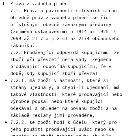
Práva z vadného plnění
7.1. Práva a povinnosti smluvních stran
ohledně práv z vadného plnění se řídí
příslušnými obecně závaznými předpisy
(zejména ustanoveními § 1914 až 1925, §
2099 až 2117 a § 2161 až 2174 občanského
zákoníku).
7.2. Prodávající odpovídá kupujícímu, že
zboží při převzetí nemá vady. Zejména
prodávající odpovídá kupujícímu, že v
době, kdy kupující zboží převzal:
7.2.1. má zboží vlastnosti, které si
strany ujednaly, a chybí-li ujednání, má
takové vlastnosti, které prodávající nebo
výrobce popsal nebo které kupující
očekával s ohledem na povahu zboží a na
základě reklamy jimi prováděné,
7.2.2. se zboží hodí k účelu, který pro
jeho použití prodávající uvádí nebo ke
kterému se zboží tohoto druhu obvykle