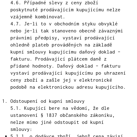
4.6. Případné slevy z ceny zboží
poskytnuté prodávajícím kupujícímu nelze
vzájemně kombinovat.
4.7. Je-li to v obchodním styku obvyklé
nebo je-li tak stanoveno obecně závaznými
právními předpisy, vystaví prodávající
ohledně plateb prováděných na základě
kupní smlouvy kupujícímu daňový doklad –
fakturu. Prodávající plátcem daně z
přidané hodnoty. Daňový doklad – fakturu
vystaví prodávající kupujícímu po uhrazení
ceny zboží a zašle jej v elektronické
podobě na elektronickou adresu kupujícího.
Odstoupení od kupní smlouvy
5.1. Kupující bere na vědomí, že dle
ustanovení § 1837 občanského zákoníku,
nelze mimo jiné odstoupit od kupní
smlouvy:
5.1.1. o dodávce zboží, jehož cena závisí