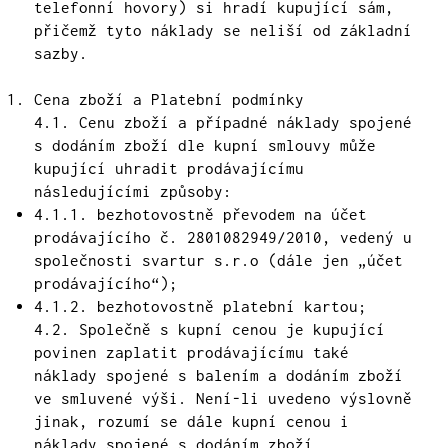
telefonní hovory) si hradí kupující sám,
přičemž tyto náklady se neliší od základní
sazby.
Cena zboží a Platební podmínky
4.1. Cenu zboží a případné náklady spojené
s dodáním zboží dle kupní smlouvy může
kupující uhradit prodávajícímu
následujícími způsoby:
4.1.1. bezhotovostně převodem na účet
prodávajícího č. 2801082949/2010, vedený u
společnosti svartur s.r.o (dále jen „účet
prodávajícího“);
4.1.2. bezhotovostně platební kartou;
4.2. Společně s kupní cenou je kupující
povinen zaplatit prodávajícímu také
náklady spojené s balením a dodáním zboží
ve smluvené výši. Není-li uvedeno výslovně
jinak, rozumí se dále kupní cenou i
náklady spojené s dodáním zboží.