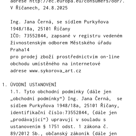
adrese
http://ec.europa.eu/consumers/odr/.
V Říčanech, 24.8.2025
Ing. Jana Černá, se sídlem Purkyňova
1948/18a, 25101 Říčany
IČO: 73552844, zapsané v registru vedeném
živnostenským odborem Městského úřadu
Praha14
pro prodej zboží prostřednictvím on-line
obchodu umístěného na internetové
adrese www.sykorova_art.cz
ÚVODNÍ USTANOVENÍ
1.1. Tyto obchodní podmínky (dále jen
„obchodní podmínky“) Ing. Jana Černá, se
sídlem Purkyňova 1948/18a, 25101 Říčany,
identifikační číslo:73552844, (dále jen
„prodávající“) upravují v souladu s
ustanovením § 1751 odst. 1 zákona č.
89/2012 Sb., občanský zákoník (dále jen