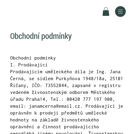
Obchodní podmínky
Obchodní podmínky
I. Prodávající
Prodávajícím uměleckého díla je Ing. Jana
Černá, se sídlem Purkyňova 1948/18a, 25101
Říčany, IČO: 73552844, zapsané v registru
vedeném živnostenským odborem Městského
úřadu Praha14, Tel.: 00420 777 197 900,
email:
janamcerna@email.cz
. Prodávající je
oprávněn k prodeji předmětů umělecké
hodnoty na základě živnostenského
oprávnění a činnost prodávajícího
nepodléhá jinému povolování. Živnostenskou