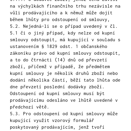
na výchylkách finančního trhu nezávisle na
vůli prodávajícího a k němuž může dojít
během lhůty pro odstoupení od smlouvy,
5.2. Nejedná-li se o případ uvedený v čl.
5.1 či o jiný případ, kdy nelze od kupní
smlouvy odstoupit, má kupující v souladu s
ustanovením § 1829 odst. 1 občanského
zákoníku právo od kupní smlouvy odstoupit,
a to do čtrnácti (14) dnů od převzetí
zboží, přičemž v případě, že předmětem
kupní smlouvy je několik druhů zboží nebo
dodání několika částí, běží tato lhůta ode
dne převzetí poslední dodávky zboží.
Odstoupení od kupní smlouvy musí být
prodávajícímu odesláno ve lhůtě uvedené v
předchozí větě.
5.3. Pro odstoupení od kupní smlouvy může
kupující využit vzorový formulář
poskytovaný prodávajícím, jenž tvoří