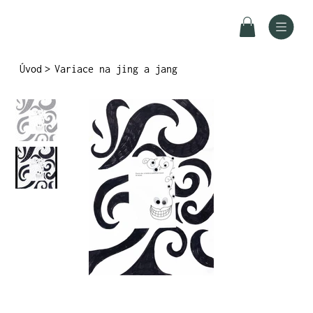
Úvod
>
Variace na jing a jang